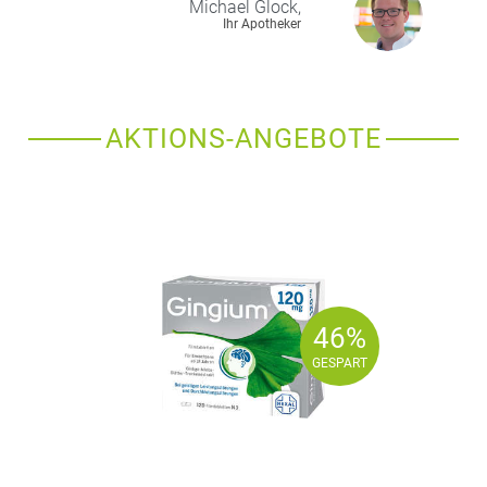
Michael
Glock,
Ihr Apotheker
AKTIONS-ANGEBOTE
46%
46%
GESPART
GESPART