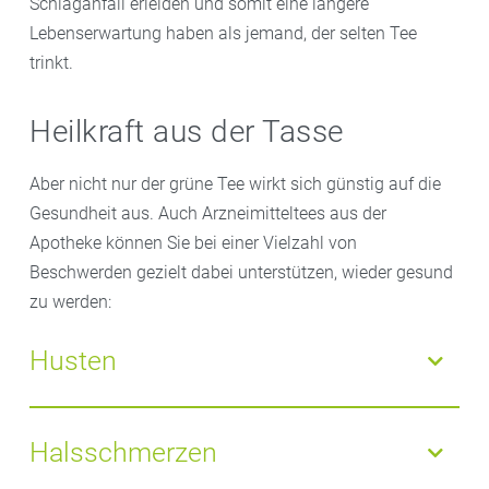
Schlaganfall erleiden und somit eine längere
Lebenserwartung haben als jemand, der selten Tee
trinkt.
Heilkraft aus der Tasse
Aber nicht nur der grüne Tee wirkt sich günstig auf die
Gesundheit aus. Auch Arzneimitteltees aus der
Apotheke können Sie bei einer Vielzahl von
Beschwerden gezielt dabei unterstützen, wieder gesund
zu werden:
Husten
Thymiantee hilft zum Beispiel bei Erkältungen und
Husten
, den Schleim in den Atemwegen zu lösen.
Halsschmerzen
Eibischwurzel, Spitzwegerich und Isländisch Moos