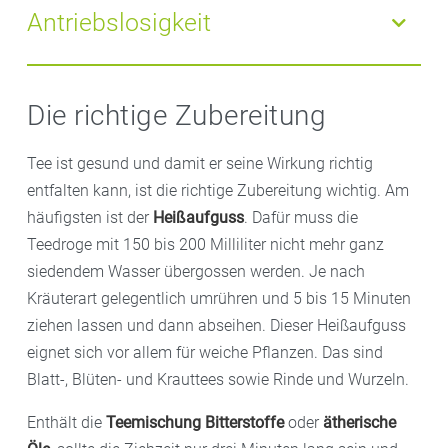
lindernd und krampflösend bei Magen-Darm-
Schlafstörungen sein. Dagegen helfen
Antriebslosigkeit
Entzündungen. Das Trio aus Anis, Kümmel und
Pflanzenextrakte aus Baldrian,
Lavendel
,
Fenchel hilft gegen Blähungen – auch schon bei
Passionsblume und Melisse. Sie wirken beruhigend
Fühlen Sie sich
müde
und ausgelaugt? Auch hier
Babys.
und schlaffördernd. Diese Pflanzen bekommen Sie
kann Tee helfen:
Ingwer
-, Orangen-, Mandarinen- und
Die richtige Zubereitung
einzeln oder auch als fertige Mischung in Ihrer
Zitronentees regen Kreislauf und Stimmung an.
Apotheke.
Zudem wärmen sie von innen.
Johanniskraut
hellt die
Tee ist gesund und damit er seine Wirkung richtig
Stimmung auf. Und Weißdorn fördert die
entfalten kann, ist die richtige Zubereitung wichtig. Am
Durchblutung des Herzmuskels. Er kann so die
häufigsten ist der
Heißaufguss
. Dafür muss die
allgemeine Leistungsfähigkeit, zum Beispiel beim
Teedroge mit 150 bis 200 Milliliter nicht mehr ganz
Treppensteigen, steigern.
siedendem Wasser übergossen werden. Je nach
Kräuterart gelegentlich umrühren und 5 bis 15 Minuten
ziehen lassen und dann abseihen. Dieser Heißaufguss
eignet sich vor allem für weiche Pflanzen. Das sind
Blatt-, Blüten- und Krauttees sowie Rinde und Wurzeln.
Enthält die
Teemischung Bitterstoffe
oder
ätherische