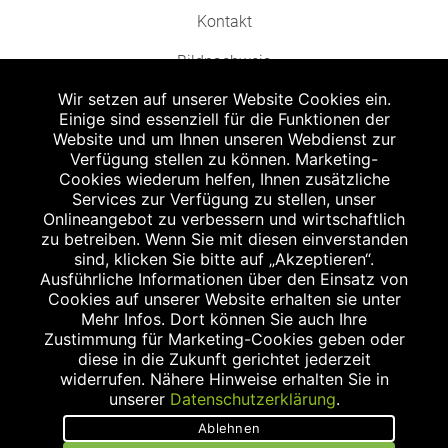
Kontakt
Bildnachweis
Wir setzen auf unserer Website Cookies ein.
Einige sind essenziell für die Funktionen der
Website und um Ihnen unseren Webdienst zur
Verfügung stellen zu können. Marketing-
Cookies wiederum helfen, Ihnen zusätzliche
Abgabe in haushaltsüblichen Mengen, solange der Vorrat reicht. Für Druck-
und Satzfehler keine Haftung.
Services zur Verfügung zu stellen, unser
1
Onlineangebot zu verbessern und wirtschaftlich
Zu Risiken und Nebenwirkungen lesen Sie die Packungsbeilage und fragen
Sie Ihren Arzt oder Apotheker.
zu betreiben. Wenn Sie mit diesen einverstanden
2
sind, klicken Sie bitte auf „Akzeptieren“.
Angabe nach der deutschen Arzneimitteltaxe Apothekenerstattungspreis
(AEP). Der AEP ist keine unverbindliche Preisempfehlung der Hersteller. Der
Ausführliche Informationen über den Einsatz von
AEP ist ein von den Apotheken in Ansatz gebrachter Preis für rezeptfreie
Cookies auf unserer Website erhalten sie unter
Arzneimittel. Er entspricht in der Höhe dem für Apotheken verbindlichen
Mehr Infos. Dort können Sie auch Ihre
Abgabepreis, zu dem eine Apotheke in bestimmten Fällen (z.B. bei Kindern
Zustimmung für Marketing-Cookies geben oder
unter 12 Jahren) das Produkt mit der gesetzlichen Krankenversicherung
abrechnet. Der AEP ist der allgemeine Erstattungspreis im Falle einer
diese in die Zukunft gerichtet jederzeit
Kostenübernahme durch die gesetzlichen Krankenkassen, vor Abzug eines
widerrufen. Nähere Hinweise erhalten Sie in
Zwangsrabattes (zur Zeit 5%) nach §130 Abs. 1 SGB V.
unserer
Datenschutzerklärung
.
3
Unverbindliche Preisempfehlung des Herstellers (UVP).
Ablehnen
powered by apovena.de