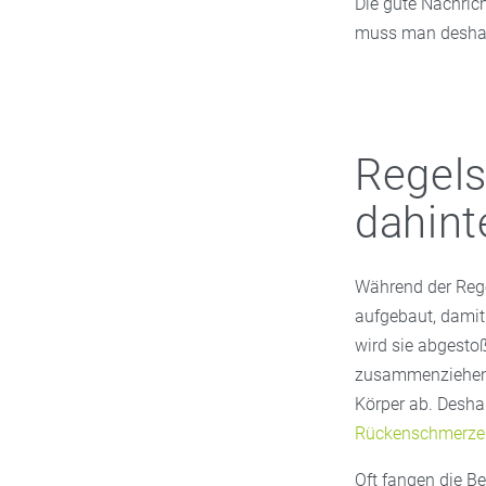
Die gute Nachric
muss man deshal
Regels
dahint
Während der Rege
aufgebaut, damit 
wird sie abgestoß
zusammenziehen.
Körper ab. Desha
Rückenschmerze
Oft fangen die Be