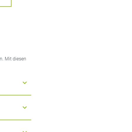
. Mit diesen
n: Wärme
 eine gute
lle
, Melisse
 einige Tage