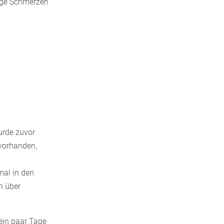
tige Schmerzen
urde zuvor
 vorhanden,
al in den
h über
 ein paar Tage