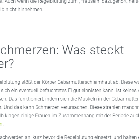
ht: Auch wenn die Regelblutung zum „Frausein“ dazugehört, hef
b nicht hinnehmen.
chmerzen: Was steckt
er?
lblutung stößt der Körper Gebärmutterschleimhaut ab. Diese w
sich ein eventuell befruchtetes Ei gut einnisten kann. Ist keines
en. Das funktioniert, indem sich die Muskeln in der Gebärmutter
 Und das kann Schmerzen verursachen. Diese strahlen manchm
lb klagen einige Frauen im Zusammenhang mit der Periode auc
n
.
schwerden an, kurz bevor die Regelblutung einsetzt, und halten