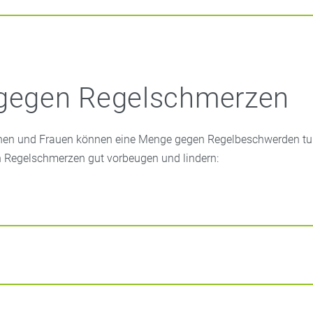
 gegen Regelschmerzen
hen und Frauen können eine Menge gegen Regelbeschwerden tun
h Regelschmerzen gut vorbeugen und lindern:
sche, eine physikalische Wärmauflage oder ein Kirschkernkisse
uskulatur und kann Krämpfe abschwächen. Für unterwegs sind
s Ihrer Flora-Apotheke , die auf die Wäsche aufgeklebt werden,
warme
Tees
können bei Regelbeschwerden ebenfalls helfen.
Kami
kraut haben sich hier bewährt. Am besten ist es, die Tees schon