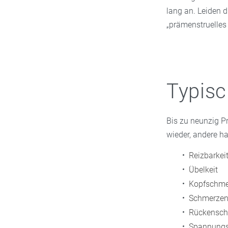
lang an. Leiden 
„prämenstruelles
Typis
Bis zu neunzig P
wieder, andere h
Reizbarkei
Übelkeit
Kopfschme
Schmerzen 
Rückensc
Spannungsg