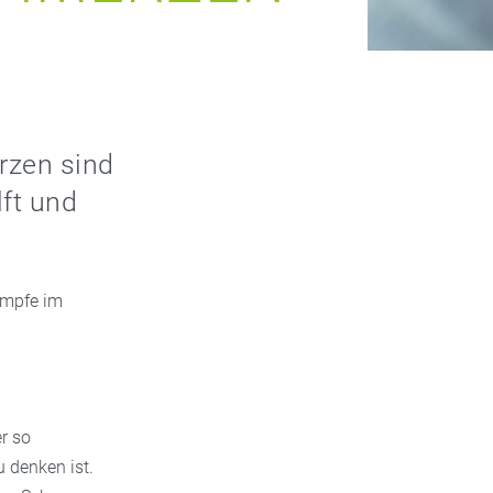
rzen sind
lft und
ämpfe im
r so
u denken ist.