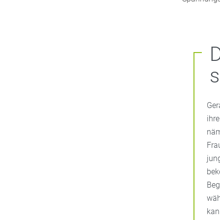
D
Ger
ihr
näm
Fra
jun
bek
Beg
wäh
kan