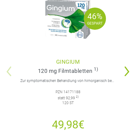
46%
46%
GESPART
GESPART
GINGIUM
1)
120 mg Filmtabletten
Zur symptomatischen Behandlung von hirnorganisch bedingten geistigen Leistungseinbußen.
PZN 14171188
2)
statt 92,99
120 ST
49,98€