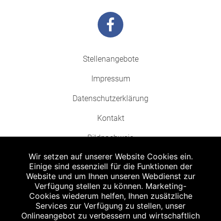
Stellenangebote
Impressum
Datenschutzerklärung
Kontakt
Bildnachweis
Wir setzen auf unserer Website Cookies ein.
Einige sind essenziell für die Funktionen der
Website und um Ihnen unseren Webdienst zur
Verfügung stellen zu können. Marketing-
Cookies wiederum helfen, Ihnen zusätzliche
Abgabe in haushaltsüblichen Mengen, solange der Vorrat reicht. Für Druck-
und Satzfehler keine Haftung.
Services zur Verfügung zu stellen, unser
1
Onlineangebot zu verbessern und wirtschaftlich
Zu Risiken und Nebenwirkungen lesen Sie die Packungsbeilage und fragen