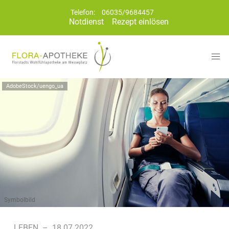
Telefon:
06035/9684457
Notdienst
Rezept einlösen
AdobeStock/uengo_ua
Symbolbild
LEBEN
–
18.07.2022