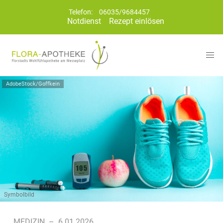
Telefon:
06035/9684457
Notdienst
Rezept einlösen
AdobeStock/Goffkein
Symbolbild
MEDIZIN
–
6.01.2026