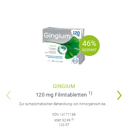
46%
46%
GESPART
GESPART
GINGIUM
1)
120 mg Filmtabletten
Zur symptomatischen Behandlung von hirnorganisch bedingten geistigen Leistungseinbußen.
PZN 14171188
2)
statt 92,99
120 ST