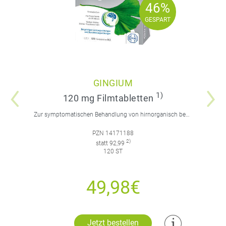
46%
46%
GESPART
GESPART
GINGIUM
1)
120 mg Filmtabletten
Zur symptomatischen Behandlung von hirnorganisch bedingten geistigen Leistungseinbußen.
PZN 14171188
2)
statt 92,99
120 ST
49,98€
Jetzt bestellen