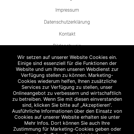
Impressum
Datenschutzerklärung
Kontakt
Bildnachweis
Wir setzen auf unserer Website Cookies ein.
Einige sind essenziell für die Funktionen der
Website und um Ihnen unseren Webdienst zur
Verfügung stellen zu können. Marketing-
Cookies wiederum helfen, Ihnen zusätzliche
Abgabe in haushaltsüblichen Mengen, solange der Vorrat reicht. Für Druck-
und Satzfehler keine Haftung.
Services zur Verfügung zu stellen, unser
1
Onlineangebot zu verbessern und wirtschaftlich
Zu Risiken und Nebenwirkungen lesen Sie die Packungsbeilage und fragen
Sie Ihren Arzt oder Apotheker.
zu betreiben. Wenn Sie mit diesen einverstanden
2
sind, klicken Sie bitte auf „Akzeptieren“.
Angabe nach der deutschen Arzneimitteltaxe Apothekenerstattungspreis
(AEP). Der AEP ist keine unverbindliche Preisempfehlung der Hersteller. Der
Ausführliche Informationen über den Einsatz von
AEP ist ein von den Apotheken in Ansatz gebrachter Preis für rezeptfreie
Cookies auf unserer Website erhalten sie unter
Arzneimittel. Er entspricht in der Höhe dem für Apotheken verbindlichen
Mehr Infos. Dort können Sie auch Ihre
Abgabepreis, zu dem eine Apotheke in bestimmten Fällen (z.B. bei Kindern
Zustimmung für Marketing-Cookies geben oder
unter 12 Jahren) das Produkt mit der gesetzlichen Krankenversicherung
abrechnet. Der AEP ist der allgemeine Erstattungspreis im Falle einer