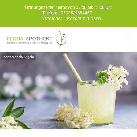
Öffnungszeiten heute: von 08:30 bis 13:00 Uhr
Telefon:
06035/9684457
Notdienst
Rezept einlösen
AdobeStock/Angela
Symbolbild