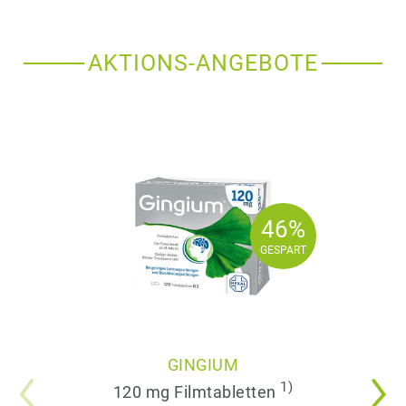
AKTIONS-ANGEBOTE
46%
46%
GESPART
GESPART
GINGIUM
1)
120 mg Filmtabletten