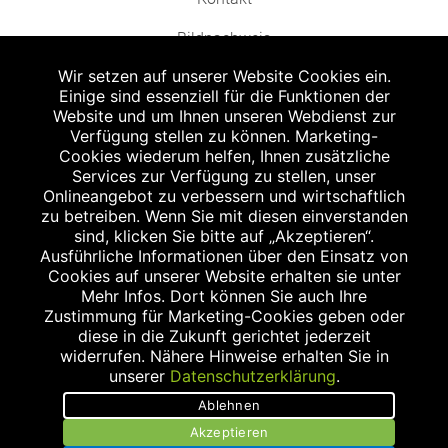
Bildnachweis
Wir setzen auf unserer Website Cookies ein.
Einige sind essenziell für die Funktionen der
Website und um Ihnen unseren Webdienst zur
Verfügung stellen zu können. Marketing-
Cookies wiederum helfen, Ihnen zusätzliche
Abgabe in haushaltsüblichen Mengen, solange der Vorrat reicht. Für Druck-
und Satzfehler keine Haftung.
Services zur Verfügung zu stellen, unser
1
Onlineangebot zu verbessern und wirtschaftlich
Zu Risiken und Nebenwirkungen lesen Sie die Packungsbeilage und fragen
Sie Ihren Arzt oder Apotheker.
zu betreiben. Wenn Sie mit diesen einverstanden
2
sind, klicken Sie bitte auf „Akzeptieren“.
Angabe nach der deutschen Arzneimitteltaxe Apothekenerstattungspreis
(AEP). Der AEP ist keine unverbindliche Preisempfehlung der Hersteller. Der
Ausführliche Informationen über den Einsatz von
AEP ist ein von den Apotheken in Ansatz gebrachter Preis für rezeptfreie
Cookies auf unserer Website erhalten sie unter
Arzneimittel. Er entspricht in der Höhe dem für Apotheken verbindlichen
Mehr Infos. Dort können Sie auch Ihre
Abgabepreis, zu dem eine Apotheke in bestimmten Fällen (z.B. bei Kindern
Zustimmung für Marketing-Cookies geben oder
unter 12 Jahren) das Produkt mit der gesetzlichen Krankenversicherung
abrechnet. Der AEP ist der allgemeine Erstattungspreis im Falle einer
diese in die Zukunft gerichtet jederzeit
Kostenübernahme durch die gesetzlichen Krankenkassen, vor Abzug eines
widerrufen. Nähere Hinweise erhalten Sie in
Zwangsrabattes (zur Zeit 5%) nach §130 Abs. 1 SGB V.
unserer
Datenschutzerklärung
.
3
Unverbindliche Preisempfehlung des Herstellers (UVP).
Ablehnen
powered by apovena.de
Akzeptieren