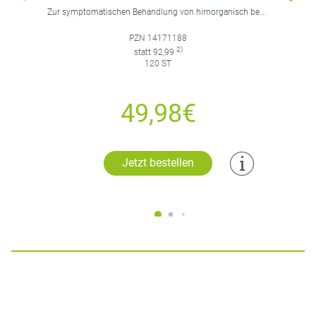
Zur symptomatischen Behandlung von hirnorganisch bedingten geistigen Leistungseinbußen.
PZN 14171188
2)
statt 92,99
120 ST
49,98€
Jetzt bestellen