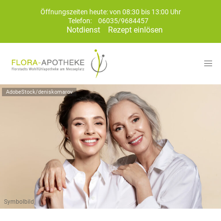
Öffnungszeiten heute: von 08:30 bis 13:00 Uhr
Telefon:
06035/9684457
Notdienst
Rezept einlösen
AdobeStock/deniskomarov
Symbolbild