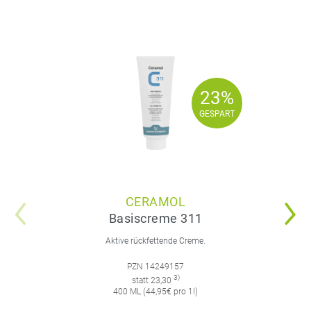
23%
23%
GESPART
GESPART
CERAMOL
Basiscreme 311
Aktive rückfettende Creme.
PZN 14249157
3)
statt 23,30
400 ML (44,95€ pro 1l)