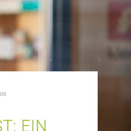
020
T: EIN