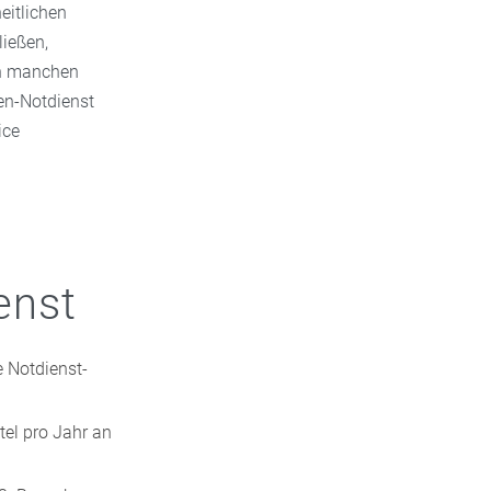
eitlichen
ließen,
in manchen
en-Notdienst
ice
enst
e Notdienst-
tel pro Jahr an