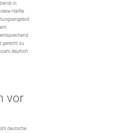
ienst in
ndere Hälfte
istungsangebot
ern
e entsprechend
t gerecht zu
nzahl deutlich
n vor
wohl deutsche