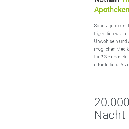
Apotheke
Sonntagnachmitta
Eigentlich wollte
Unwohlsein und A
möglichen Medika
tun? Sie googeln
erforderliche Arz
20.00
Nacht