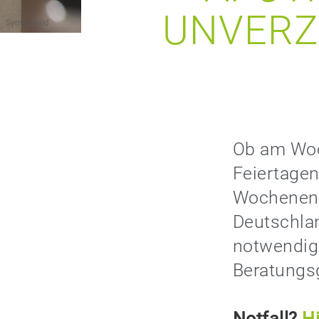
UNVERZ
Symbolbild
Ob am Woc
Feiertage
Wochenend
Deutschlan
notwendig
Beratungs
Notfall?
Hi