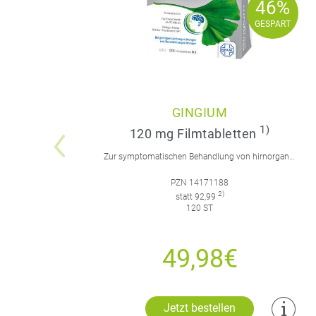
46%
46%
GESPART
GESPART
GINGIUM
1)
120 mg Filmtabletten
Zur symptomatischen Behandlung von hirnorganisch bedingten geistigen Leistungseinbußen.
PZN 14171188
2)
statt 92,99
120 ST
49,98€
Jetzt bestellen