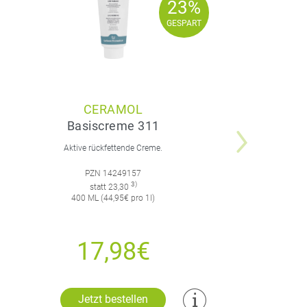
23%
23%
GESPART
GESPART
CERAMOL
Basiscreme 311
K
Aktive rückfettende Creme.
PZN 14249157
3)
statt 23,30
400 ML (44,95€ pro 1l)
17,98€
Jetzt bestellen