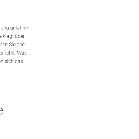
dung gefahren.
e klagt über
en Sie alle
r fehlt. Was
n sich das
e