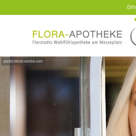
Öffn
pix4U/stock.adobe.com