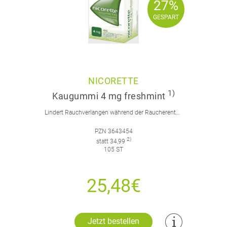
27%
27%
GESPART
GESPART
NICORETTE
1)
Kaugummi 4 mg freshmint
Lindert Rauchverlangen während der Raucherentwöhnung durch aktives Kauen. Für Raucher, die mehr als 20 Zigaretten am Tag rauchen.
PZN 3643454
2)
statt 34,99
105 ST
25,48€
Jetzt bestellen