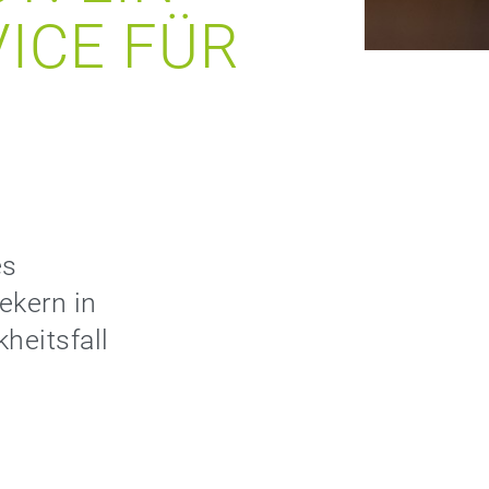
ICE FÜR
es
ekern in
heitsfall